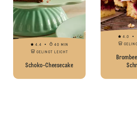
4.0
GELIN
4.4
40 MIN
GELINGT LEICHT
Brombee
Schoko-Cheesecake
Schn