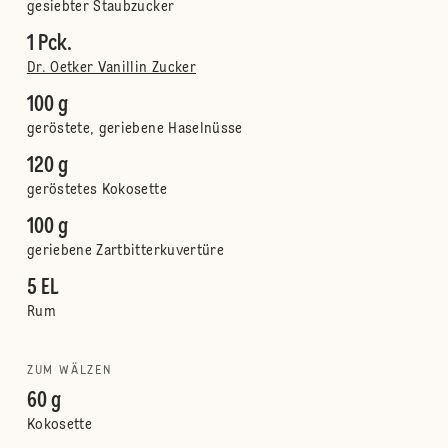
gesiebter Staubzucker
1 Pck.
Dr. Oetker Vanillin Zucker
100 g
geröstete, geriebene Haselnüsse
120 g
geröstetes Kokosette
100 g
geriebene Zartbitterkuvertüre
5 EL
Rum
ZUM WÄLZEN
60 g
Kokosette