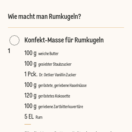
Wie macht man Rumkugeln?
Konfekt-Masse für Rumkugeln
1
100 g
weiche Butter
100 g
gesiebter Staubzucker
1 Pck.
Dr. Oetker Vanillin Zucker
100 g
geröstete, geriebene Haselnüsse
120 g
geröstetes Kokosette
100 g
geriebene Zartbitterkuvertüre
5 EL
Rum