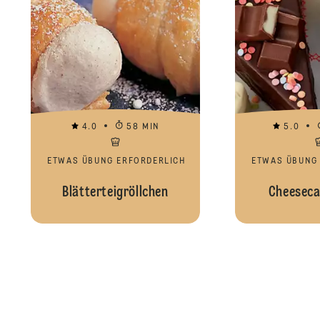
4.0
58 MIN
5.0
ETWAS ÜBUNG ERFORDERLICH
ETWAS ÜBUNG
Blätterteigröllchen
Cheeseca