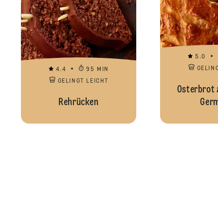
5.0
GELIN
4.4
95 MIN
GELINGT LEICHT
Osterbrot 
Rehrücken
Germ