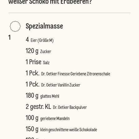
weißer Schoko mit Erdbeeren?
Spezialmasse
1
4
Eier (Größe M)
120 g
Zucker
1 Prise
Salz
1 Pck.
Dr. Oetker Finesse Geriebene Zitronenschale
1 Pck.
Dr. Oetker Vanillin Zucker
180 g
glattes Mehl
2 gestr. KL
Dr. Oetker Backpulver
100 g
geriebene Mandeln
150 g
klein geschnittene weiße Schokolade