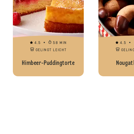
4.5
58 MIN
4.5
GELINGT LEICHT
GELIN
Himbeer-Puddingtorte
Nougatk