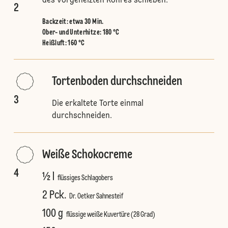
des vorgeheizten Rohres schieben.
2
Backzeit: etwa 30 Min.
Ober- und Unterhitze
:
180 °C
Heißluft
:
160 °C
Tortenboden durchschneiden
3
Die erkaltete Torte einmal
durchschneiden.
Weiße Schokocreme
4
½ l
flüssiges Schlagobers
2 Pck.
Dr. Oetker Sahnesteif
100 g
flüssige weiße Kuvertüre (28 Grad)