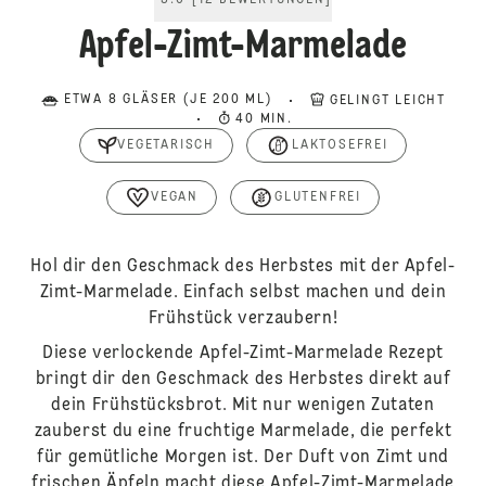
5.0
[
12
BEWERTUNGEN
]
Apfel-Zimt-Marmelade
ETWA 8 GLÄSER (JE 200 ML)
GELINGT LEICHT
40 MIN.
VEGETARISCH
LAKTOSEFREI
VEGAN
GLUTENFREI
Hol dir den Geschmack des Herbstes mit der Apfel-
Zimt-Marmelade. Einfach selbst machen und dein
Frühstück verzaubern!
Diese verlockende Apfel-Zimt-Marmelade Rezept
bringt dir den Geschmack des Herbstes direkt auf
dein Frühstücksbrot. Mit nur wenigen Zutaten
zauberst du eine fruchtige Marmelade, die perfekt
für gemütliche Morgen ist. Der Duft von Zimt und
frischen Äpfeln macht diese Apfel-Zimt-Marmelade