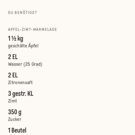
DU BENÖTIGST
APFEL-ZIMT-MARMELADE
1 ½ kg
geschälte Äpfel
2 EL
Wasser (25 Grad)
2 EL
Zitronensaft
3 gestr. KL
Zimt
350 g
Zucker
1 Beutel