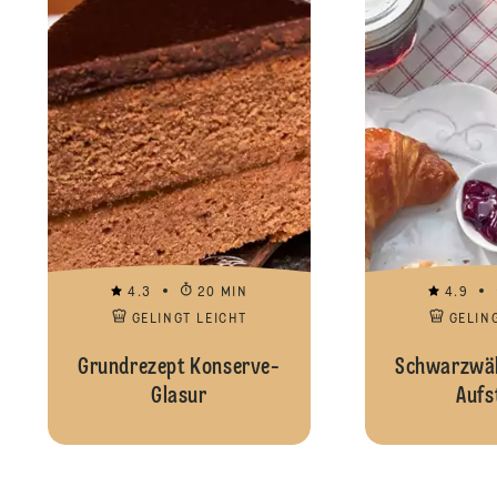
4.3
20 MIN
4.9
GELINGT LEICHT
GELIN
Grundrezept Konserve-
Schwarzwäl
Glasur
Aufs