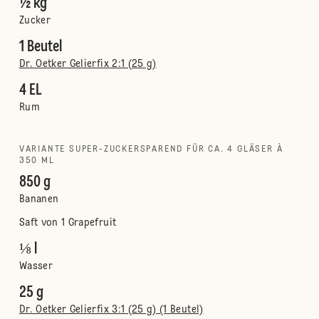
½ kg
Zucker
1 Beutel
Dr. Oetker Gelierfix 2:1 (25 g)
4 EL
Rum
VARIANTE SUPER-ZUCKERSPAREND FÜR CA. 4 GLÄSER À
350 ML
850 g
Bananen
Saft von 1 Grapefruit
⅛ l
Wasser
25 g
Dr. Oetker Gelierfix 3:1 (25 g) (1 Beutel)