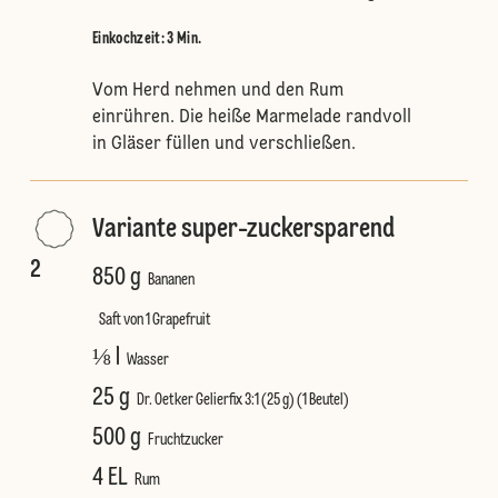
Einkochzeit: 3 Min.
Vom Herd nehmen und den Rum
einrühren. Die heiße Marmelade randvoll
in Gläser füllen und verschließen.
Variante super-zuckersparend
2
850 g
Bananen
Saft von 1 Grapefruit
⅛ l
Wasser
25 g
Dr. Oetker Gelierfix 3:1 (25 g) (1 Beutel)
500 g
Fruchtzucker
4 EL
Rum