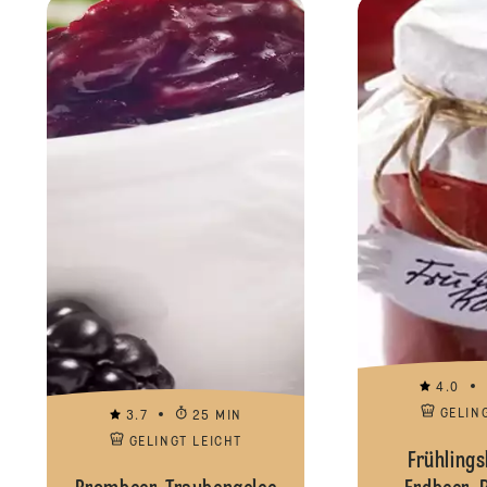
4.0
GELIN
3.7
25 MIN
GELINGT LEICHT
Frühlings