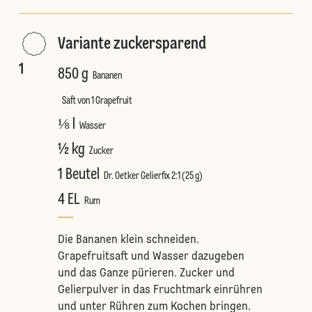
Variante zuckersparend
1
850 g
Bananen
Saft von 1 Grapefruit
⅛ l
Wasser
½ kg
Zucker
1 Beutel
Dr. Oetker Gelierfix 2:1 (25 g)
4 EL
Rum
Die Bananen klein schneiden.
Grapefruitsaft und Wasser dazugeben
und das Ganze pürieren. Zucker und
Gelierpulver in das Fruchtmark einrühren
und unter Rühren zum Kochen bringen.