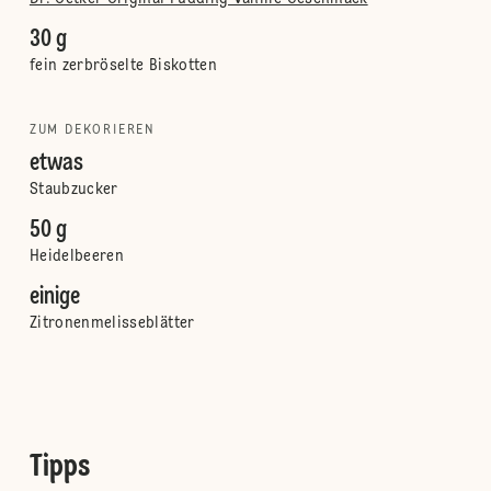
30 g
fein zerbröselte Biskotten
ZUM DEKORIEREN
etwas
Staubzucker
50 g
Heidelbeeren
einige
Zitronenmelisseblätter
Tipps