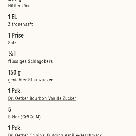
Hüttenkäse
1 EL
Zitronensaft
1 Prise
Salz
¼ l
flüssiges Schlagobers
150 g
gesiebter Staubzucker
1 Pck.
Dr. Oetker Bourbon Vanille Zucker
5
Eiklar (Größe M)
1 Pck.
Dr. Oetker Original Pudding Vanille-Geschmack