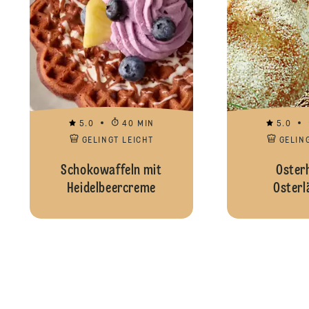
5.0
40 MIN
5.0
GELINGT LEICHT
GELIN
Schokowaffeln mit
Oster
Heidelbeercreme
Oster