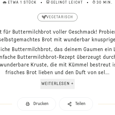
ETWA 1 STÜCK
GELINGT LEICHT
30 MIN.
VEGETARISCH
 für Buttermilchbrot voller Geschmack! Probie
selbstgemachtes Brot mit wunderbar knusprige
liche Buttermilchbrot, das deinem Gaumen ein L
infache Buttermilchbrot-Rezept überzeugt dur
underbare Kruste, die mit Kümmel bestreut ist.
frisches Brot lieben und den Duft von sel...
WEITERLESEN +
Drucken
Teilen