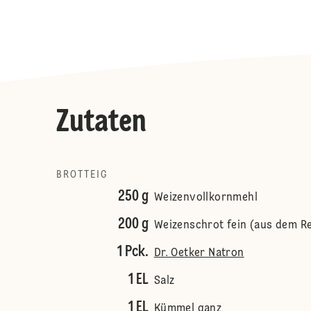
Zutaten
BROTTEIG
250 g
Weizenvollkornmehl
200 g
Weizenschrot fein (aus dem 
1 Pck.
Dr. Oetker Natron
1 EL
Salz
1 EL
Kümmel ganz