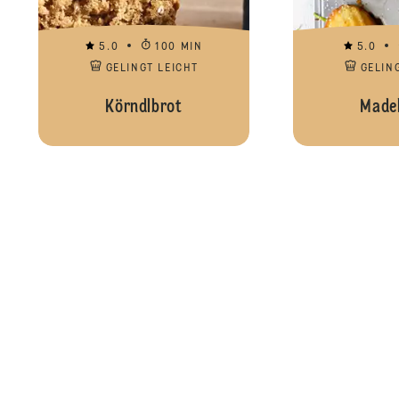
5.0
100 MIN
5.0
GELINGT LEICHT
GELIN
Körndlbrot
Madel