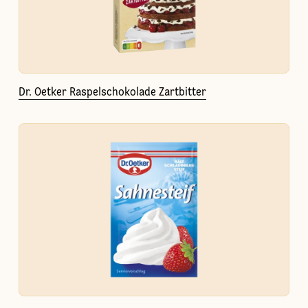
Dr. Oetker Raspelschokolade Zartbitter