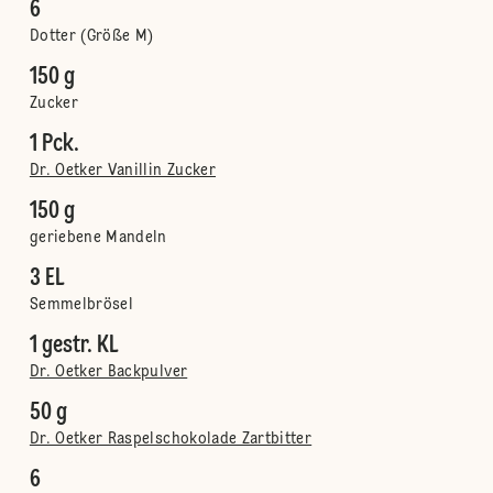
6
Dotter (Größe M)
150 g
Zucker
1 Pck.
Dr. Oetker Vanillin Zucker
150 g
geriebene Mandeln
3 EL
Semmelbrösel
1 gestr. KL
Dr. Oetker Backpulver
50 g
Dr. Oetker Raspelschokolade Zartbitter
6