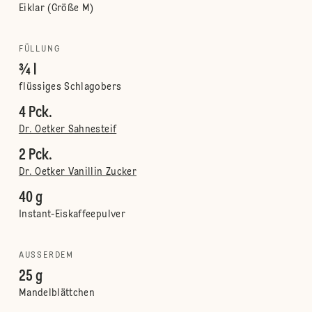
Eiklar (Größe M)
FÜLLUNG
¾ l
flüssiges Schlagobers
4 Pck.
Dr. Oetker Sahnesteif
2 Pck.
Dr. Oetker Vanillin Zucker
40 g
Instant-Eiskaffeepulver
AUSSERDEM
25 g
Mandelblättchen