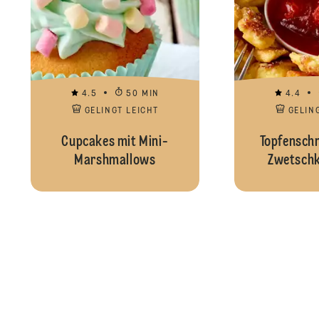
4.5
50 MIN
4.4
GELINGT LEICHT
GELIN
Cupcakes mit Mini-
Topfensch
Marshmallows
Zwetschk