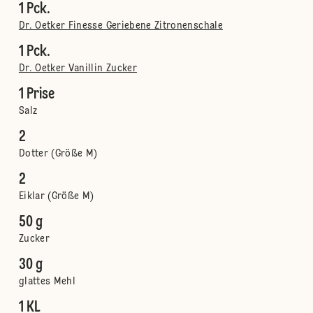
1 Pck.
Dr. Oetker Finesse Geriebene Zitronenschale
1 Pck.
Dr. Oetker Vanillin Zucker
1 Prise
Salz
2
Dotter (Größe M)
2
Eiklar (Größe M)
50 g
Zucker
30 g
glattes Mehl
1 KL