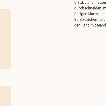
8 Std. ziehen lass
durchschneiden, mi
übrigen Marmelade 
Spritztütchen fülle
den Rand mit Mand