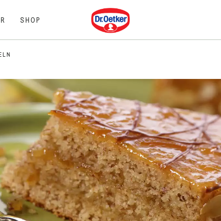
Dr. Oetker
R
SHOP
LN