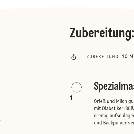
Zubereitung
40
M
ZUBEREITUNG
:
Spezialma
1
Grieß und Milch gut
mit Diabetiker-Sü
cremig aufschlagen
l
und Backpulver ve