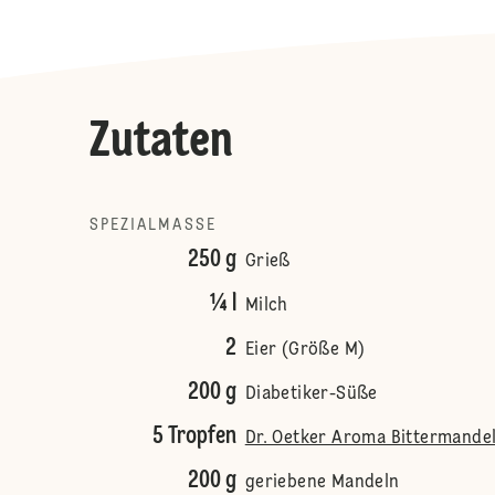
Zutaten
SPEZIALMASSE
250 g
Grieß
¼ l
Milch
2
Eier (Größe M)
200 g
Diabetiker-Süße
5 Tropfen
Dr. Oetker Aroma Bittermande
200 g
geriebene Mandeln