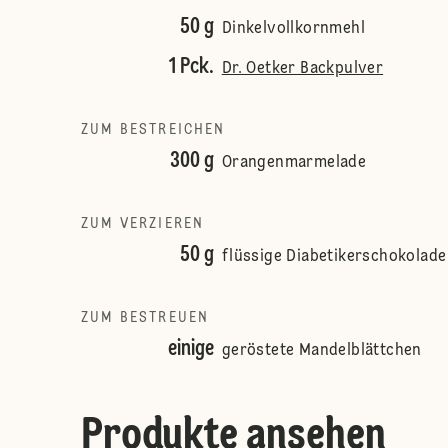
50 g
Dinkelvollkornmehl
1 Pck.
Dr. Oetker Backpulver
ZUM BESTREICHEN
300 g
Orangenmarmelade
ZUM VERZIEREN
50 g
flüssige Diabetikerschokolade
ZUM BESTREUEN
einige
geröstete Mandelblättchen
Produkte ansehen