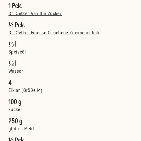
1 Pck.
Dr. Oetker Vanillin Zucker
½ Pck.
Dr. Oetker Finesse Geriebene Zitronenschale
⅛ l
Speiseöl
⅛ l
Wasser
4
Eiklar (Größe M)
100 g
Zucker
250 g
glattes Mehl
½ Pck.