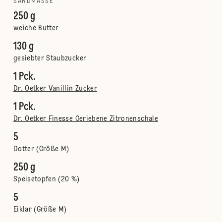
SANDMASSE
250 g
weiche Butter
130 g
gesiebter Staubzucker
1 Pck.
Dr. Oetker Vanillin Zucker
1 Pck.
Dr. Oetker Finesse Geriebene Zitronenschale
5
Dotter (Größe M)
250 g
Speisetopfen (20 %)
5
Eiklar (Größe M)