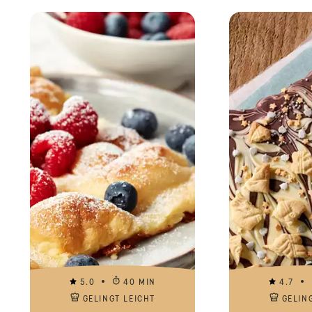
5.0
40 MIN
4.7
GELINGT LEICHT
GELIN