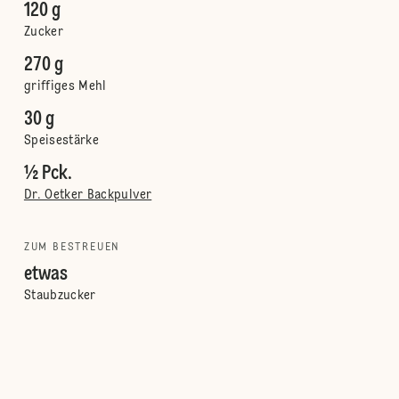
120 g
Zucker
270 g
griffiges Mehl
30 g
Speisestärke
½ Pck.
Dr. Oetker Backpulver
ZUM BESTREUEN
etwas
Staubzucker