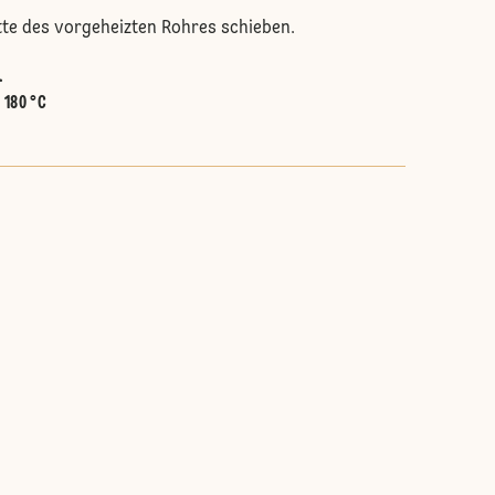
itte des vorgeheizten Rohres schieben.
.
:
180 °C