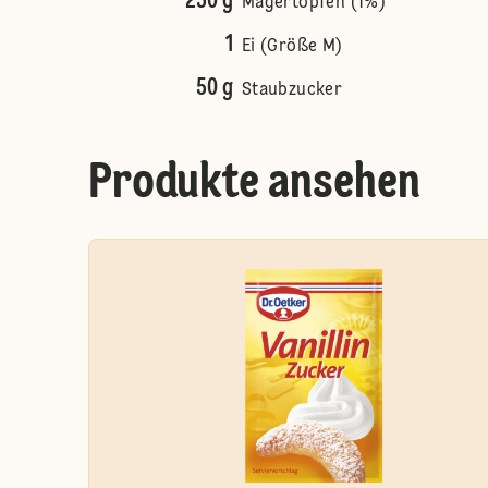
250 g
Magertopfen (1%)
1
Ei (Größe M)
50 g
Staubzucker
Produkte ansehen