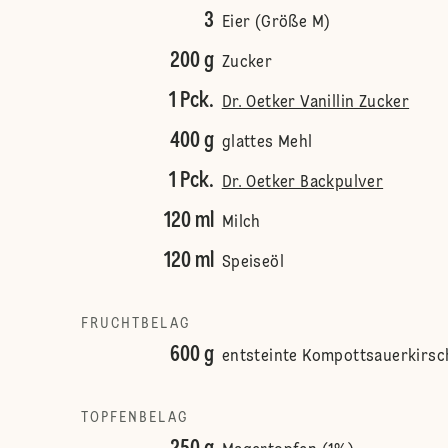
3
Eier (Größe M)
200 g
Zucker
1 Pck.
Dr. Oetker Vanillin Zucker
400 g
glattes Mehl
1 Pck.
Dr. Oetker Backpulver
120 ml
Milch
120 ml
Speiseöl
FRUCHTBELAG
600 g
entsteinte Kompottsauerkirsc
TOPFENBELAG