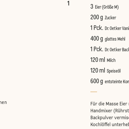
1
3
Eier (Größe M)
200 g
Zucker
1 Pck.
Dr. Oetker Vani
400 g
glattes Mehl
1 Pck.
Dr. Oetker Bac
120 ml
Milch
120 ml
Speiseöl
600 g
entsteinte Ko
hen
Für die Masse Eier
Handmixer (Rührst
Backpulver vermis
Kochlöffel unterhe