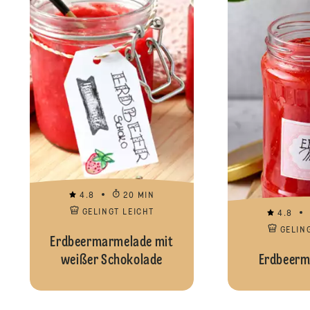
4.8
20 MIN
GELINGT LEICHT
4.8
GELIN
Erdbeermarmelade mit
weißer Schokolade
Erdbeerm