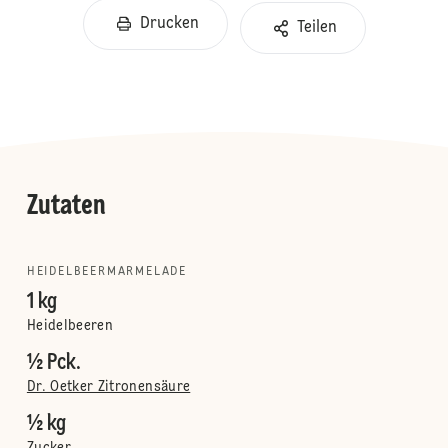
Drucken
Teilen
Zutaten
HEIDELBEERMARMELADE
1 kg
Heidelbeeren
½ Pck.
Dr. Oetker Zitronensäure
½ kg