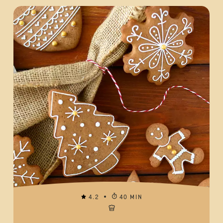
4.2
40 MIN